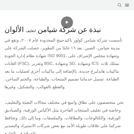
نبذة عن شركة شيامن
الألوان
لتغليف
تأسست شركة شيامن كولور باكيدجينج المحدودة عام ٢٠٠٧، وتقع في
مدينة شيامن، الصين. بعد ١٦ عامًا من التطوير، حصلت الشركة على
شهادة نظام إدارة الجودة ISO 9001، وشهادة مجلس الإشراف على
الغابات (FSC)، وتقرير BSC، وشهادة SG، وشهادة ICS. نمتلك ثلاث
ماكينات هايدلبرغ جديدة، بالإضافة إلى ماكينات أخرى لعمليات ما بعد
الطباعة. تشمل خدماتنا تصميم المنتجات، والطباعة، والختم الساخن،
والقطع بالقوالب، والتشكيل، وغيرها.
نحن متخصصون على نطاق واسع في مختلف مجالات التعبئة والتغليف،
وخاصة في تغليف المنتجات الفاخرة مثل الأكياس الورقية، والصناديق
الورقية، والكتالوجات، والبطاقات، والملصقات، وما إلى ذلك. وتحافظ
شركتنا على علاقات طويلة الأمد مع بعض شركات الاستيراد والتصدير
والعملاء في الخارج.