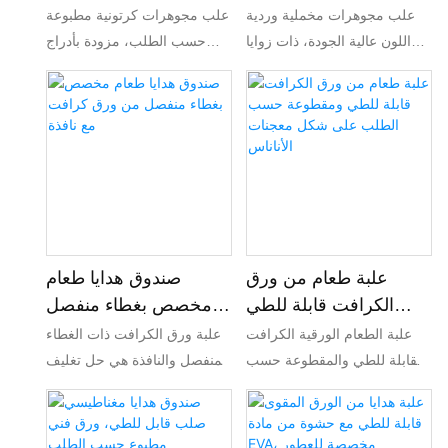
مستديرة وشعار مخصص
حسب الطلب
علب مجوهرات مخملية وردية
علب مجوهرات كرتونية مطبوعة
اللون عالية الجودة، ذات زوايا
حسب الطلب، مزودة بأدراج
دائرية، متوفرة بأحجام متنوعة
منزلقة وبطانة ناعمة، مناسبة
للخواتم والأقراط. إمكانية
لتغليف الأقراط والخواتم
تخصيص الشعار والحجم والبطانة
ومجوهرات اللؤلؤ. نوفر خدمة
الداخلية. نقدم خدمات تصنيع
طباعة شعار الشركة المصنعة
وتصنيع حسب الطلب
الأصلية، وأكياس مخملية
(OEM/ODM) لتغليف هدايا
متناسقة، وتغليف هدايا مخصص
المجوهرات، وهدايا الزفاف،
بالجملة لعلامات المجوهرات
وطلبات الجملة من مصنع
التجارية.
التغليف.
علبة طعام من ورق
صندوق هدايا طعام
الكرافت قابلة للطي
مخصص بغطاء منفصل
ومقطوعة حسب الطلب
من ورق كرافت مع نافذة
علبة الطعام الورقية الكرافت
علبة ورق الكرافت ذات الغطاء
على شكل معجنات
القابلة للطي والمقطوعة حسب
المنفصل والنافذة هي حل تغليف
الأناناس
الطلب والمزينة بنقشة الأناناس،
صديق للبيئة مصمم خصيصًا
هي حل تغليف صديق للبيئة
لهدايا الطعام. تتميز هذه العلبة
مصمم لعرض وحماية معجناتك
الأنيقة بنافذة جذابة تعرض أشهى