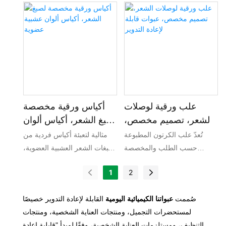
والتحلل الحيوي بالكامل، مما
خصيصًا لدينا تجمع بين الوظائف
يُمكّن علامتك التجارية من تحقيق
العملية والجماليات والمسؤولية
أهداف الحياد الكربوني وتلبية
البيئية لرفع مستوى تغليفك
المعايير البيئية العالمية.
والتواصل مع العملاء المهتمين
بالبيئة.
علب ورقية لوصلات
أكياس ورقية مخصصة
الشعر، تصميم مخصص،
لصبغ الشعر، أكياس ألوان
عبوات قابلة لإعادة
عشبية عضوية
تُعدّ علب الكرتون المطبوعة
مثالية لتعبئة أكياس فردية من
التدوير
حسب الطلب والمخصصة
صبغات الشعر العشبية العضوية،
لوصلات الشعر الحل الأمثل
وكريمات تلوين الشعر النباتية،
1
2
والمستدام لتغليف منتجات
ومنتجات العناية بالشعر الطبيعية،
العناية بالشعر والجمال. صُنعت
وتستخدم على نطاق واسع في
صُممت
عبواتنا الكيميائية اليومية
القابلة لإعادة التدوير خصيصًا
هذه العلب من مواد ورقية عالية
قنوات البيع بالتجزئة والتجارة
لمستحضرات التجميل، ومنتجات العناية الشخصية، ومنتجات
الجودة وصديقة للبيئة، وهي
الإلكترونية لعلامات التجميل
التنظيف، ومستلزمات العناية الشخصية، وفقًا لمبدأ "قابلية إعادة