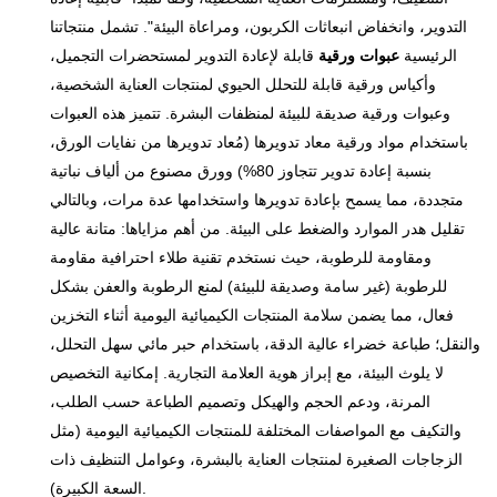
ليست قابلة لإعادة التدوير
والعناية الشخصية.
التدوير، وانخفاض انبعاثات الكربون، ومراعاة البيئة". تشمل منتجاتنا
والتحلل الحيوي فحسب، بل
الرئيسية
عبوات ورقية
قابلة لإعادة التدوير لمستحضرات التجميل،
تُضفي أيضًا مظهرًا فاخرًا ومميزًا
وأكياس ورقية قابلة للتحلل الحيوي لمنتجات العناية الشخصية،
يُعزز من قيمة علامتك التجارية.
وعبوات ورقية صديقة للبيئة لمنظفات البشرة. تتميز هذه العبوات
باستخدام مواد ورقية معاد تدويرها (مُعاد تدويرها من نفايات الورق،
بنسبة إعادة تدوير تتجاوز 80%) وورق مصنوع من ألياف نباتية
متجددة، مما يسمح بإعادة تدويرها واستخدامها عدة مرات، وبالتالي
تقليل هدر الموارد والضغط على البيئة. من أهم مزاياها: متانة عالية
ومقاومة للرطوبة، حيث نستخدم تقنية طلاء احترافية مقاومة
للرطوبة (غير سامة وصديقة للبيئة) لمنع الرطوبة والعفن بشكل
فعال، مما يضمن سلامة المنتجات الكيميائية اليومية أثناء التخزين
والنقل؛ طباعة خضراء عالية الدقة، باستخدام حبر مائي سهل التحلل،
لا يلوث البيئة، مع إبراز هوية العلامة التجارية. إمكانية التخصيص
المرنة، ودعم الحجم والهيكل وتصميم الطباعة حسب الطلب،
والتكيف مع المواصفات المختلفة للمنتجات الكيميائية اليومية (مثل
الزجاجات الصغيرة لمنتجات العناية بالبشرة، وعوامل التنظيف ذات
السعة الكبيرة).