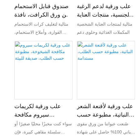
المنتجات الفاخرة.
علب ورقية لدعم الرغبة
صندوق قنابل الاستحمام
الجنسية، منتجات العناية
من ورق الكرافت، نافذة
الشخصية مطبوعة حسب
قابلة للتخصيص، صديق
مثالية لمنتجات العناية الشخصية
مثالية لتغليف كرات الاستحمام
الطلب
للبيئة
والمكملات الغذائية وحلوى دعم
الفوارة، وأملاح الاستحمام،
الرغبة الجنسية. تتميز بإمكانيات
وغيرها من منتجات العناية
طباعة ملونة كاملة لعرض شعار
بالجسم. مثالية للعلامات التجارية
علامتك التجارية وتفاصيل المنتج
الصغيرة، وتجار التجزئة المهتمين
والتصاميم النابضة بالحياة.
بالبيئة، وشركات التجارة
الإلكترونية التي تبيع مباشرة
للمستهلكين، والذين يسعون إلى
تعزيز استراتيجية التغليف
المستدام لديهم.
علب ورقية لأقنعة الشعر
علب ورقية لكريمات
النباتية، مطبوعة حسب
سيروم مكافحة
الطلب، مستدامة
الشيخوخة، مطبوعة
صُنعت عبواتنا من ورق مقوى
سواء كنت مخبزًا محليًا صغيرًا أو
حسب الطلب، صديقة
نباتي 100% حاصل على شهادة
سلسلة مقاهي كبيرة، فإن
للبيئة
FSC، وهي قابلة لإعادة التدوير
أكياس الخبز الورقية المصممة