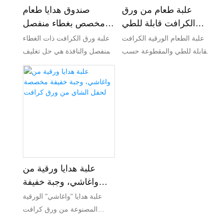
التغليف.
علبة طعام من ورق
صندوق هدايا طعام
الكرافت قابلة للطي
مخصص بغطاء منفصل
ومقطوعة حسب الطلب
من ورق كرافت مع نافذة
علبة الطعام الورقية الكرافت
علبة ورق الكرافت ذات الغطاء
على شكل معجنات
القابلة للطي والمقطوعة حسب
المنفصل والنافذة هي حل تغليف
الأناناس
الطلب والمزينة بنقشة الأناناس،
صديق للبيئة مصمم خصيصًا
هي حل تغليف صديق للبيئة
لهدايا الطعام. تتميز هذه العلبة
مصمم لعرض وحماية معجناتك
الأنيقة بنافذة جذابة تعرض أشهى
اللذيذة. بفضل تصميمها الجذاب
المأكولات، مما يضفي لمسة من
على شكل أناناس وهيكلها القابل
الرقي ويجعلها مثالية للتقديم في
للطي، تُضفي هذه العلبة القابلة
أي مناسبة.
للتخصيص لمسة من المرح مع
ضمان نضارة وجاذبية مخبوزاتك.
علبة هدايا ورقية من
واغاشي، وجبة خفيفة
مخصصة لحفل الشاي
علبة هدايا "واغاشي" الورقية
من ورق كرافت
المصنوعة من ورق كرافت
والمخصصة لحفلات الشاي هي