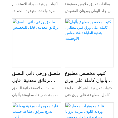
برقائق فضية منقوشة،
مطلي بالبولي إيثيلين،
بطاقات تعليق ملابس مصنوعة
أكواب ورقية سوداء للاستخدام
تحمل شعارًا مخصصًا
شعار مخصص
من جلد البولي يوريثان المنقوش
مرة واحدة، متوفرة بالجملة،
حسب الطلب، تحمل شعارًا من
للمشروبات الساخنة. طباعة
رقائق الفضة. بطاقات تعليق
ملونة حسب الطلب، آمنة
متينة من الجلد الصناعي
للاستخدام مع الطعام، مانعة
المحكم، مزودة بنقوش بارزة
للتسرب، مثالية للمقاهي
وختم ساخن وخيط، مناسبة
ومطاعم الوجبات السريعة.
للملابس والحقائب اليدوية
وتغليف العلامات التجارية.
كتيب مخصص مطبوع
ملصق ورقي ذاتي اللصق
بألوان كاملة على ورق
برقائق معدنية، قابل
فني مطلي، مقاس A4
للتخصيص
كتيبات تعريفية للشركات، ملونة
ملصقات لاصقة ذاتية اللصق
بتقنية الطباعة الأوفست
بالكامل، مطبوعة على ورق فني
مصممة خصيصًا، مطبوعة بألوان
مطلي بتقنية الطباعة الأوفست.
كاملة ومزينة برقائق معدنية.
نوفر خدمات تصنيع المعدات
ملصقات لاصقة مقاومة للماء،
الأصلية (OEM) والتصميم
مصممة خصيصًا لتغليف زجاجات