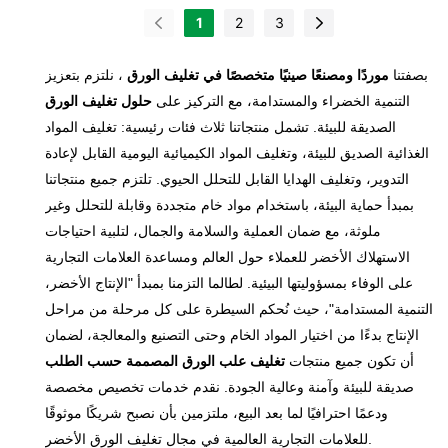
1
2
3
حل تغليف فاخر، مصمم لتقديم
حلويات الواغاشي اليابانية
بصفتنا
موردًا ومصنعًا صينيًا متخصصًا في تغليف الورق
، نلتزم بتعزيز
التقليدية بأناقة. مصنوعة من
التنمية الخضراء والمستدامة، مع التركيز على
حلول تغليف الورق
ورق كرافت متين، لا تُضفي هذه
الصديقة للبيئة. تشمل منتجاتنا ثلاث فئات رئيسية: تغليف المواد
العلبة المصممة خصيصًا لمسة
الغذائية الصديق للبيئة، وتغليف المواد الكيميائية اليومية القابل لإعادة
جمالية على حلويات حفل الشاي
التدوير، وتغليف الهدايا القابل للتحلل الحيوي. تلتزم جميع منتجاتنا
فحسب، بل تُضفي أيضًا لمسة
بمبدأ حماية البيئة، باستخدام مواد خام متجددة وقابلة للتحلل وغير
شخصية مميزة على مناسبات
ملوثة، مع ضمان العملية والسلامة والجمال، لتلبية احتياجات
تقديم الهدايا.
الاستهلاك الأخضر للعملاء حول العالم ومساعدة العلامات التجارية
على الوفاء بمسؤوليتها البيئية. لطالما التزمنا بمبدأ "الإنتاج الأخضر،
التنمية المستدامة"، حيث نُحكم السيطرة على كل مرحلة من مراحل
الإنتاج بدءًا من اختيار المواد الخام وحتى التصنيع والمعالجة، لضمان
أن تكون جميع منتجات
تغليف علب الورق المصممة حسب الطلب
صديقة للبيئة وآمنة وعالية الجودة. نقدم خدمات تخصيص مخصصة
ودعمًا احترافيًا لما بعد البيع، ملتزمين بأن نصبح شريكًا موثوقًا
للعلامات التجارية العالمية في مجال تغليف الورق الأخضر.