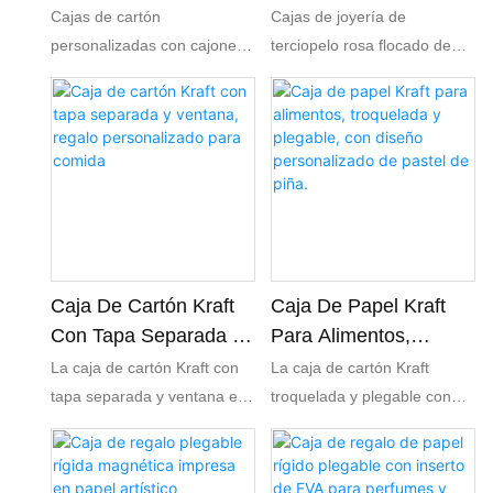
Cajón Deslizante E
Esquinas
Cajas de cartón
Cajas de joyería de
Impresión
Redondeadas Y
personalizadas con cajones
terciopelo rosa flocado de
Personalizada.
Logotipo
deslizantes y forro suave,
alta calidad con esquinas
Personalizado.
ideales para guardar
redondeadas, disponibles en
pendientes, anillos y joyas de
varios tamaños para anillos y
perlas. Se ofrece impresión
pendientes. Se ofrecen
de logotipos OEM, bolsitas
opciones de personalización
de terciopelo a juego y
de logotipo, tamaño y forro
embalaje de regalo
interior. Embalaje de regalo
personalizado al por mayor
para joyería OEM/ODM para
para marcas de joyería.
minoristas, regalos de boda
Caja De Cartón Kraft
Caja De Papel Kraft
y pedidos al por mayor
Con Tapa Separada Y
Para Alimentos,
directamente de la fábrica.
Ventana, Regalo
Troquelada Y
La caja de cartón Kraft con
La caja de cartón Kraft
Personalizado Para
Plegable, Con Diseño
tapa separada y ventana es
troquelada y plegable con
Comida
Personalizado De
una solución de embalaje
diseño de piña para pasteles
Pastel De Piña.
ecológica diseñada para
es una solución de embalaje
regalos gastronómicos. Con
ecológica diseñada para