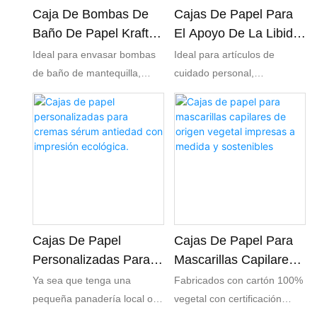
garantiza un cierre seguro
convirtiéndola en la solución
Caja De Bombas De
Cajas De Papel Para
gracias a su solapa
de embalaje ideal para
Baño De Papel Kraft
El Apoyo De La Libido
magnética integrada, lo que
productos de lujo.
Con Ventana,
Impresas A Medida
Ideal para envasar bombas
Ideal para artículos de
la hace perfecta para
Personalizada Y
Para El Cuidado
de baño de mantequilla,
cuidado personal,
ocasiones especiales o
Ecológica.
Personal
sales de baño y otros
suplementos dietéticos y
productos de alta gama.
productos para el cuidado
gomitas para aumentar la
corporal. Perfecto para
libido. Impresión a todo color
marcas exclusivas,
para lucir el logotipo de su
minoristas con conciencia
marca, los detalles del
ecológica y negocios de
producto y diseños vibrantes.
comercio electrónico con
venta directa al consumidor
que buscan optimizar su
Cajas De Papel
Cajas De Papel Para
estrategia de embalaje
Personalizadas Para
Mascarillas Capilares
sostenible.
Cremas Sérum
De Origen Vegetal
Ya sea que tenga una
Fabricados con cartón 100%
Antiedad Con
Impresas A Medida Y
pequeña panadería local o
vegetal con certificación
Impresión Ecológica.
Sostenibles
una gran cadena de
FSC, nuestros envases son