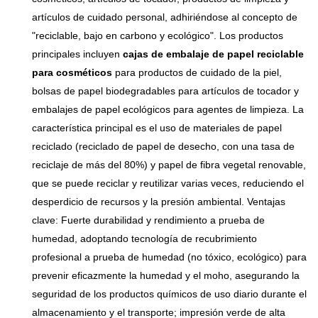
cabello; ampliamente
con materiales de papel
artículos de cuidado personal, adhiriéndose al concepto de
utilizado en canales de venta
ecológicos de alta calidad,
"reciclable, bajo en carbono y ecológico". Los productos
minorista y comercio
estas cajas no solo son
principales incluyen
cajas de embalaje de papel reciclable
electrónico para marcas de
reciclables y biodegradables,
para cosméticos
para productos de cuidado de la piel,
belleza y cuidado personal.
sino que también ofrecen
bolsas de papel biodegradables para artículos de tocador y
una imagen elegante y
embalajes de papel ecológicos para agentes de limpieza. La
sofisticada que realzará tu
característica principal es el uso de materiales de papel
marca.
reciclado (reciclado de papel de desecho, con una tasa de
reciclaje de más del 80%) y papel de fibra vegetal renovable,
que se puede reciclar y reutilizar varias veces, reduciendo el
desperdicio de recursos y la presión ambiental. Ventajas
clave: Fuerte durabilidad y rendimiento a prueba de
humedad, adoptando tecnología de recubrimiento
profesional a prueba de humedad (no tóxico, ecológico) para
prevenir eficazmente la humedad y el moho, asegurando la
seguridad de los productos químicos de uso diario durante el
almacenamiento y el transporte; impresión verde de alta