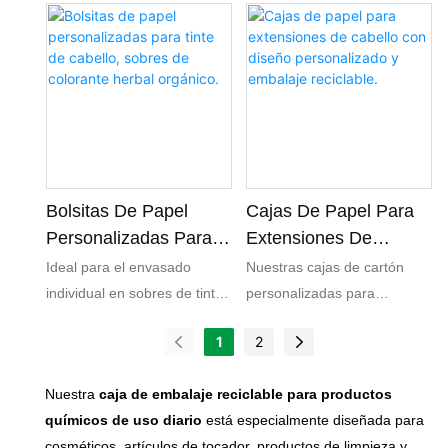
cafeterías, nuestras bolsas
totalmente reciclables y
de papel personalizadas
compostables, lo que
para pan combinan
permite a su marca alcanzar
funcionalidad, estética y
objetivos de neutralidad de
responsabilidad ambiental
carbono y cumplir con los
para realzar su empaque y
estándares ecológicos
conectar con los clientes con
globales.
conciencia ecológica.
Bolsitas De Papel
Cajas De Papel Para
Personalizadas Para
Extensiones De
Tinte De Cabello,
Cabello Con Diseño
Ideal para el envasado
Nuestras cajas de cartón
Sobres De Colorante
Personalizado Y
individual en sobres de tintes
personalizadas para
Herbal Orgánico.
Embalaje Reciclable.
capilares orgánicos a base
extensiones de cabello son
1
2
de hierbas, cremas
la solución de embalaje
colorantes para el cabello de
sostenible perfecta para tus
Nuestra
caja de embalaje reciclable para productos
origen vegetal y productos
productos de belleza y
químicos de uso diario
está especialmente diseñada para
naturales para el cuidado del
cuidado capilar. Fabricadas
cosméticos, artículos de tocador, productos de limpieza y