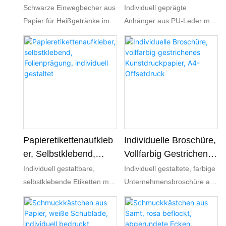
Beschichtet,
Silberfolie,
Schwarze Einwegbecher aus
Individuell geprägte
Individuelles Logo
Individuelles Logo
Papier für Heißgetränke im
Anhänger aus PU-Leder mit
Großhandel. Individueller
silbernem Folienlogo.
Vollfarbdruck möglich,
Strapazierfähige,
lebensmittelecht,
strukturierte Anhänger aus
auslaufsicher, ideal für Cafés
Kunstleder mit individueller
und Imbissbetriebe.
Prägung, Heißfolienprägung
und Kordel für
Modebekleidung,
Handtaschen und
Markenverpackungen.
Papieretikettenaufkleb
Individuelle Broschüre,
Er, Selbstklebend,
Vollfarbig Gestrichenes
Folienprägung,
Kunstdruckpapier, A4-
Individuell gestaltbare,
Individuell gestaltete, farbige
Individuell Gestaltet
Offsetdruck
selbstklebende Etiketten mit
Unternehmensbroschüre auf
vollfarbigem Druck und
gestrichenem
Folienveredelung.
Kunstdruckpapier im
Wasserfeste Etiketten,
Offsetdruck. OEM/ODM-