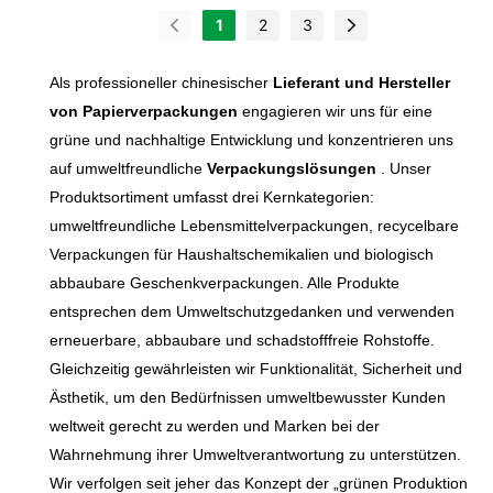
ansprechende Präsentation.
1
2
3
eine exquisite
Verpackungslösung, die
Als professioneller chinesischer
Lieferant und Hersteller
traditionelle japanische
von Papierverpackungen
engagieren wir uns für eine
Süßigkeiten, bekannt als
grüne und nachhaltige Entwicklung und konzentrieren uns
Wagashi, elegant präsentiert.
auf umweltfreundliche
Verpackungslösungen
. Unser
Die aus robustem Kraftpapier
Produktsortiment umfasst drei Kernkategorien:
gefertigte Box unterstreicht
umweltfreundliche Lebensmittelverpackungen, recycelbare
nicht nur die Ästhetik Ihrer
Verpackungen für Haushaltschemikalien und biologisch
Leckereien für die
abbaubare Geschenkverpackungen. Alle Produkte
Teezeremonie, sondern
entsprechen dem Umweltschutzgedanken und verwenden
verleiht jedem Geschenk
erneuerbare, abbaubare und schadstofffreie Rohstoffe.
auch eine persönliche Note.
Gleichzeitig gewährleisten wir Funktionalität, Sicherheit und
Ästhetik, um den Bedürfnissen umweltbewusster Kunden
weltweit gerecht zu werden und Marken bei der
Wahrnehmung ihrer Umweltverantwortung zu unterstützen.
Wir verfolgen seit jeher das Konzept der „grünen Produktion