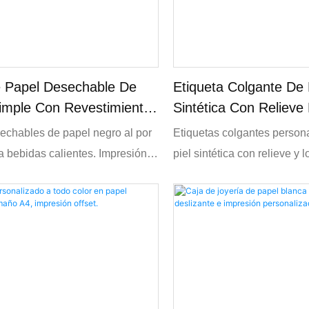
 Papel Desechable De
Etiqueta Colgante De 
imple Con Revestimiento
Sintética Con Reliev
 Logotipo Personalizado
Plateada Y Logotipo
echables de papel negro al por
Etiquetas colgantes person
Personalizado
 bebidas calientes. Impresión a
piel sintética con relieve y 
 personalizada disponible, aptos
lámina plateada. Etiquetas
ntos, a prueba de fugas, ideales
piel sintética texturizada co
erías y establecimientos de
personalizado, estampado e
a llevar.
cordón para prendas de mod
embalajes de marca.