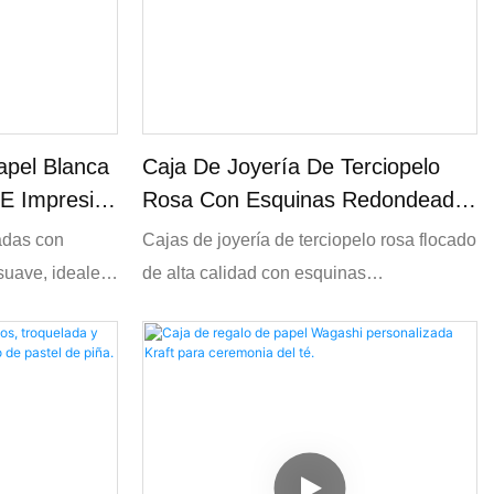
apel Blanca
Caja De Joyería De Terciopelo
 E Impresión
Rosa Con Esquinas Redondeadas
Y Logotipo Personalizado.
adas con
Cajas de joyería de terciopelo rosa flocado
 suave, ideales
de alta calidad con esquinas
illos y joyas
redondeadas, disponibles en varios
ión de
tamaños para anillos y pendientes. Se
terciopelo a
ofrecen opciones de personalización de
 personalizado
logotipo, tamaño y forro interior. Embalaje
 joyería.
de regalo para joyería OEM/ODM para
minoristas, regalos de boda y pedidos al