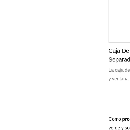
Caja De
Separad
Persona
La caja de
y ventana
ecológica
gastronóm
ventana qu
deliciosos
Como
pro
añade un t
verde y so