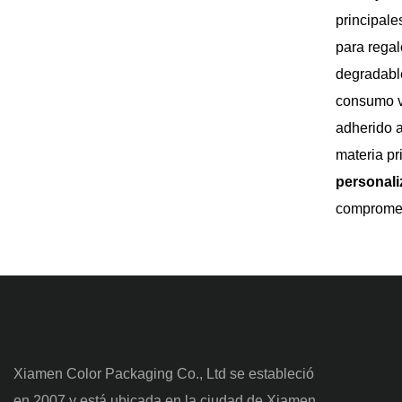
presentaci
principale
ocasión.
para regal
degradable
consumo ve
adherido a
materia pr
personal
comprometi
Xiamen Color Packaging Co., Ltd se estableció
en 2007 y está ubicada en la ciudad de Xiamen,