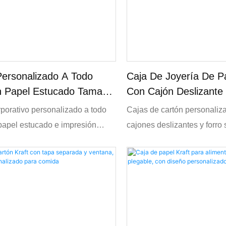
Personalizado A Todo
Caja De Joyería De P
n Papel Estucado Tamaño
Con Cajón Deslizante
esión Offset.
Personalizada.
rporativo personalizado a todo
Cajas de cartón personaliz
papel estucado e impresión
cajones deslizantes y forro
iseño OEM/ODM con tamaños,
para guardar pendientes, an
aciones y acabados
de perlas. Se ofrece impres
ados para perfiles de empresa,
logotipos OEM, bolsitas de 
anuales y marketing de ferias
juego y embalaje de regalo
s. Imprenta directa con calidad
al por mayor para marcas de
precio mayorista competitivo.