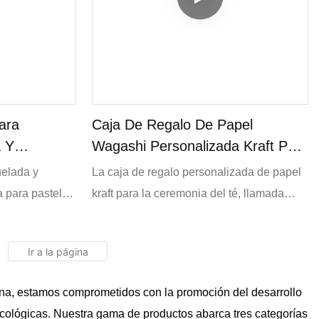
por mayor directamente de la fábrica.
ara
Caja De Regalo De Papel
a Y
Wagashi Personalizada Kraft Para
Ceremonia Del Té.
uelada y
La caja de regalo personalizada de papel
el De Piña.
a para pasteles
kraft para la ceremonia del té, llamada
e ecológica
"Wagashi Paper Gift Box Custom Kraft Tea
teger tus
Ceremony Snack", es una solución de
u encantador
empaque exquisita, diseñada para
 estructura
presentar con elegancia los dulces
a, estamos comprometidos con la promoción del desarrollo
alizable añade
tradicionales japoneses conocidos como
cológicas. Nuestra gama de productos abarca tres categorías