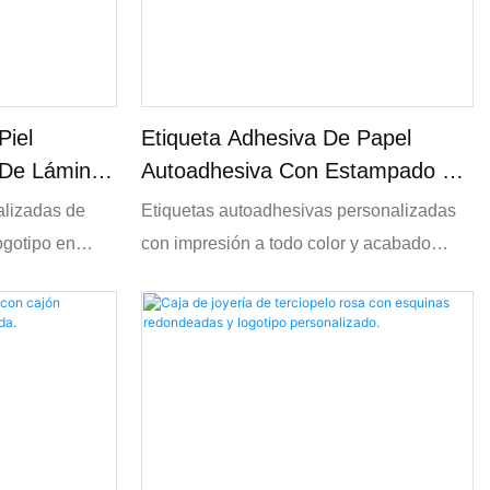
Piel
Etiqueta Adhesiva De Papel
e De Lámina
Autoadhesiva Con Estampado En
Lámina Personalizada
alizadas de
Etiquetas autoadhesivas personalizadas
logotipo en
con impresión a todo color y acabado
 duraderas de
metalizado. Etiquetas adhesivas
n relieve
impermeables, diseñadas a medida para
n caliente y
difusores de varillas, perfumes y envases
a, bolsos y
de cosméticos. Tamaños OEM y
personalizados disponibles para marcas
internacionales.