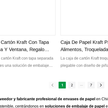
 Cartón Kraft Con Tapa
Caja De Papel Kraft P
a Y Ventana, Regalo
Alimentos, Troquelad
lizado Para Comida
Plegable, Con Diseño
 cartón Kraft con tapa separada
La caja de cartón Kraft troq
Personalizado De Past
 es una solución de embalaje
plegable con diseño de piñ
 diseñada para regalos
es una solución de embalaj
icos. Con una encantadora
diseñada para exhibir y pro
...
1
2
7
e permite apreciar tus
deliciosos pasteles. Con s
 dulces, esta elegante caja
diseño de piña y su práctica
veedor y fabricante profesional de envases de papel
en Chin
oque de distinción y es la
plegable, esta caja person
stenible, centrándonos en
soluciones de embalaje de papel
e