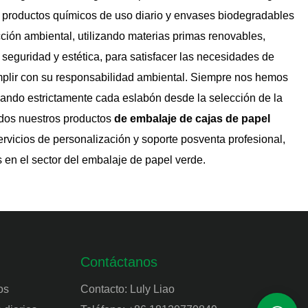
la vez que
wagashi. Elaborada con papel kraft
a productos químicos de uso diario y envases biodegradables
ractivo de tus
resistente, esta caja personalizada no solo
ción ambiental, utilizando materias primas renovables,
realza la estética de sus dulces para la
seguridad y estética, para satisfacer las necesidades de
ceremonia del té, sino que también ofrece
mplir con su responsabilidad ambiental. Siempre nos hemos
un toque especial y personalizado para
olando estrictamente cada eslabón desde la selección de la
ocasiones especiales.
odos nuestros productos
de embalaje de cajas de papel
rvicios de personalización y soporte posventa profesional,
 en el sector del embalaje de papel verde.
Contáctanos
os
Contacto: Luly Liao