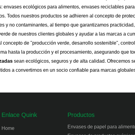
ón perfecta para cualquier
un toque de originalidad a 
s: envases ecológicos para alimentos, envases reciclables par
garantiza la frescura y el at
os. Todos nuestros productos se adhieren al concepto de protec
dulces horneados.
s y no contaminantes, al tiempo que garantizamos practicidad, 
rde de nuestros clientes globales y ayudar a las marcas a cu
l concepto de "producción verde, desarrollo sostenible", contr
ima hasta la producción y el procesamiento, asegurando que t
izadas
sean ecológicos, seguros y de alta calidad. Ofrecemos se
dos a convertirnos en un socio confiable para marcas globales
Enlace Quink
Productos
Envases de papel para aliment
Home