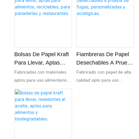
entregas.
comida para llevar y a
Fabricados con papel kraft
domicilio. Estas cajas
marrón 100% reciclable,
ecológicas no solo
estos envases a prueba de
mantienen tus pizzas
fugas son ideales para
calientes y frescas, sino que
restaurantes, cafeterías y
también le dan un toque
servicios de catering.
personal a tu marca, lo que
Bolsas De Papel Kraft
Fiambreras De Papel
las hace perfectas para
Para Llevar, Aptas
Desechables A Prueba
cualquier pizzería que quiera
Para Alimentos,
De Fugas,
Fabricadas con materiales
Fabricado con papel de alta
potenciar su identidad.
Reciclables, Para
Personalizadas Y
aptos para uso alimentario,
calidad apto para uso
Panaderías Y
Ecológicas.
estas bolsas son seguras
alimentario, libre de agentes
Restaurantes.
para el contacto directo con
fluorescentes y olores, y
todo tipo de alimentos,
conforme a las normas de
incluyendo comidas
seguridad alimentaria. De
calientes, pasteles y
biodegradable, no contamina
productos frescos,
el medio ambiente. Sellado
garantizando el cumplimiento
hermético, resistente al