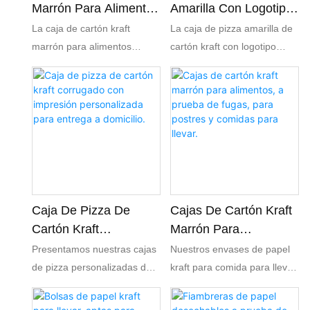
Marrón Para Alimentos
Amarilla Con Logotipo
Con Ventana De PVC,
Personalizado A Todo
La caja de cartón kraft
La caja de pizza amarilla de
Ensalada
Color Para Entrega A
marrón para alimentos
cartón kraft con logotipo
Personalizada Para
Domicilio.
cuenta con una ventana
personalizado a todo color
Llevar, Frutos Rojos.
transparente de PVC, lo que
para entrega a domicilio
la convierte en la opción
ofrece una solución de
ideal para ensaladas y
empaque llamativa y vibrante
porciones de frutos rojos
para tu pizzería. Fabricada
para llevar. Su diseño
con material kraft resistente,
ecológico combina
esta caja personalizable te
durabilidad y atractivo visual,
permite lucir el logotipo de tu
permitiendo a los clientes
marca a todo color,
Caja De Pizza De
Cajas De Cartón Kraft
exhibir ingredientes frescos y
brindando una experiencia
Cartón Kraft
Marrón Para
garantizando un transporte
de desempaquetado
Corrugado Con
Alimentos, A Prueba
Presentamos nuestras cajas
Nuestros envases de papel
práctico.
agradable para los clientes y
Impresión
De Fugas, Para
de pizza personalizadas de
kraft para comida para llevar
mejorando la visibilidad de tu
Personalizada Para
Postres Y Comidas
cartón Kraft corrugado,
están diseñados para ser
restaurante durante las
Entrega A Domicilio.
Para Llevar.
diseñadas para servicios de
duraderos y sostenibles.