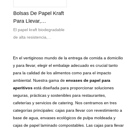
de las normas de seguridad
aceite y a las fugas, ideal
alimentaria.
para envasar diversos
Bolsas De Papel Kraft
alimentos como arroz,
Para Llevar,
salteados y aperitivos.
Resistentes Al Aceite,
El papel kraft biodegradable
Personalizable en tamaño,
Aptas Para Alimentos
de alta resistencia,
grosor e impresión, apto
Y Biodegradables.
seleccionado siguiendo
para diversos usos, como
estrictamente los estándares
catering, comida para llevar
En el vertiginoso mundo de la entrega de comida a domicilio
de producción para
y comidas para grupos
y para llevar, elegir el embalaje adecuado es crucial tanto
alimentos, no se rasga ni se
corporativos, combinando
para la calidad de los alimentos como para el impacto
deforma fácilmente, lo que lo
practicidad y protección del
ambiental. Nuestra gama de
envases de papel para
hace ideal para el envasado
medio ambiente.
aperitivos
está diseñada para proporcionar soluciones
de comida para llevar a largo
seguras, prácticas y sostenibles para restaurantes,
plazo. Su revestimiento
cafeterías y servicios de catering. Nos centramos en tres
interior a prueba de aceite
categorías principales: cajas para llevar con revestimiento a
bloquea eficazmente la
base de agua, envases ecológicos de pulpa moldeada y
penetración de aceite,
cajas de papel laminado compostables. Las cajas para llevar
manteniendo la bolsa limpia