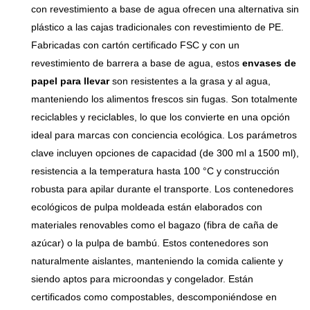
con revestimiento a base de agua ofrecen una alternativa sin
y ordenada. Además, se
plástico a las cajas tradicionales con revestimiento de PE.
degrada naturalmente, es
Fabricadas con cartón certificado FSC y con un
ecológico y respetuoso con
revestimiento de barrera a base de agua, estos
envases de
el medio ambiente, sin
papel para llevar
son resistentes a la grasa y al agua,
contaminarlo. Está disponible
manteniendo los alimentos frescos sin fugas. Son totalmente
en varios tamaños y se
reciclables y reciclables, lo que los convierte en una opción
puede personalizar bajo
ideal para marcas con conciencia ecológica. Los parámetros
pedido, ofreciendo una
clave incluyen opciones de capacidad (de 300 ml a 1500 ml),
excelente relación calidad-
resistencia a la temperatura hasta 100 °C y construcción
precio, lo que lo convierte en
robusta para apilar durante el transporte. Los contenedores
el envase preferido para
ecológicos de pulpa moldeada están elaborados con
todo tipo de establecimientos
materiales renovables como el bagazo (fibra de caña de
de restauración.
azúcar) o la pulpa de bambú. Estos contenedores son
naturalmente aislantes, manteniendo la comida caliente y
siendo aptos para microondas y congelador. Están
certificados como compostables, descomponiéndose en