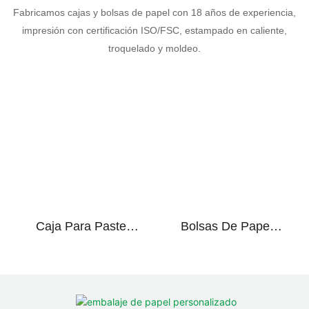
Fabricamos cajas y bolsas de papel con 18 años de experiencia,
impresión con certificación ISO/FSC, estampado en caliente,
troquelado y moldeo.
Caja Para Pastel
Bolsas De Papel
Con Ventana Y Asa
Kraft Para Llevar,
De Papel, Ecológica
Aptas Para
Y Personalizada
Alimentos,
Para Panadería.
Reciclables, Para