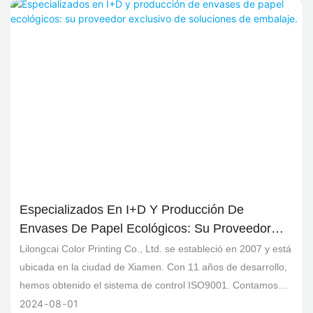
Especializados En I+D Y Producción De
Envases De Papel Ecológicos: Su Proveedor
Exclusivo De Soluciones De Embalaje.
Lilongcai Color Printing Co., Ltd. se estableció en 2007 y está
ubicada en la ciudad de Xiamen. Con 11 años de desarrollo,
hemos obtenido el sistema de control ISO9001. Contamos
2024
08
01
con dos máquinas Heidelberg y otras máquinas para el