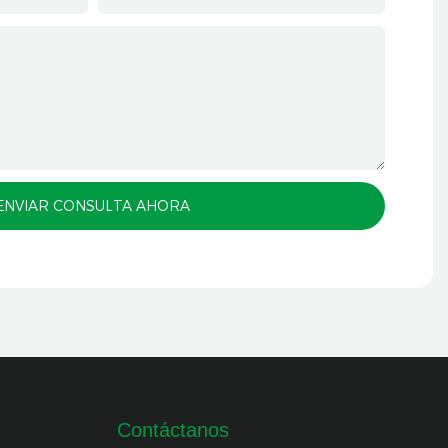
e
uir una
os,
 son las
 y
tenerse
 de
 de
 de
zación
a nube
oceso,
ueden
ENVIAR CONSULTA AHORA
ales,
resión
oporte
que cada
Contáctanos