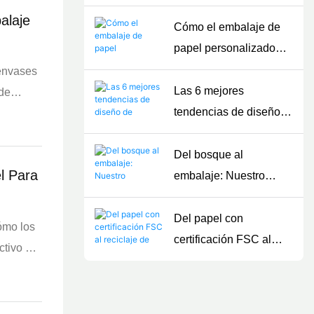
les y
tranquilidad.
alemana! Tres equipos
alaje
de impresión
Cómo el embalaje de
Heidelberg en nuestra
papel personalizado
fábrica abren un nuevo
apoya las estrategias
 envases
paradigma para la
de envasado de
Las 6 mejores
 de
producción eficiente de
alimentos sostenibles
tendencias de diseño
ticos y
envases de papel.
de envases de papel
para alimentos en 2026
Del bosque al
l Para
embalaje: Nuestro
compromiso con el
embalaje de papel
Del papel con
ómo los
sostenible
certificación FSC al
ctivo de
reciclaje de residuos:
Nuestras acciones de
embalaje ecológico