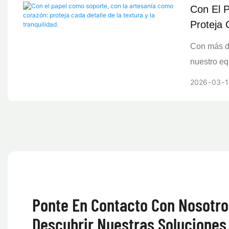
Con El 
permite re
Proteja 
máxima de 
producción
Con más de
es apto pa
nuestro eq
categorías
producción
2026
03
1
papel y ca
Embalaje, 
producción
cada etapa
embalaje d
final. Con
impresión,
soluciones
marcha de 
respetuosa
principale
añadido de
alemana y 
empresaria
precisión 
Ponte En Contacto Con Nosotro
experienci
de uso dia
áreas clav
Descubrir Nuestras Soluciones
producción