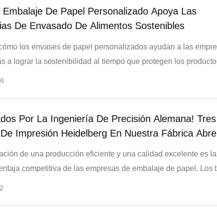
 Embalaje De Papel Personalizado Apoya Las
gias De Envasado De Alimentos Sostenibles
cómo los envases de papel personalizados ayudan a las empr
as a lograr la sostenibilidad al tiempo que protegen los producto
 las marcas y garantizan la seguridad alimentaria.
6
dos ​​por La Ingeniería De Precisión Alemana! Tres
 De Impresión Heidelberg En Nuestra Fábrica Abr
aradigma Para La Producción Eficiente De Envas
ción de una producción eficiente y una calidad excelente es la
ventaja competitiva de las empresas de embalaje de papel. Los t
 impresión Heidelberg incorporados por nuestra fábrica, basados
2
 de impresión alemana centenaria, están equipados con un sis
teligente y una función de cambio automático de planchas, lo qu