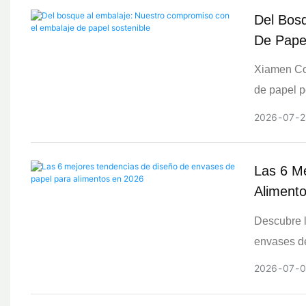
marcas glo
Del Bos
sostenible
De Papel
Xiamen Col
de papel p
diseño, im
2026
07
2
venta mino
Las 6 M
Aliment
Descubre l
envases de
la marca y
2026
07
0