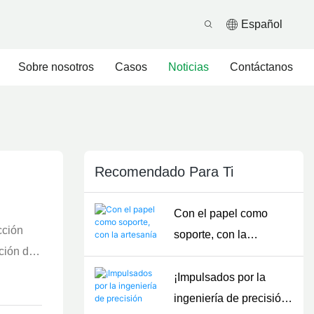
Español
Sobre nosotros
Casos
Noticias
Contáctanos
Recomendado Para Ti
Con el papel como
cción
soporte, con la
ción del
artesanía como
a
corazón: proteja cada
¡Impulsados ​​por la
 las
detalle de la textura y la
ingeniería de precisión