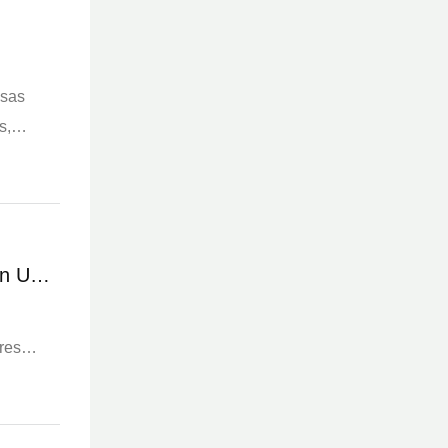
esas
s,
en Un
es De
res
 ​​en la
tema de
e