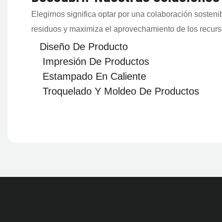
invertimos
embalaje c
Elegirnos significa optar por una colaboración sosteni
tradiciona
competitivi
residuos y maximiza el aprovechamiento de los recurs
prácticos 
tendencias
Diseño De Producto
generar ma
al día con 
Impresión De Productos
nuestros cl
impresión i
Estampado En Caliente
ventas y at
inteligent
Troquelado Y Moldeo
De Productos
comunicamo
de Heidelb
interpreta
lograr un 
como consu
hasta la p
posventa. 
resolvemos
cliente se 