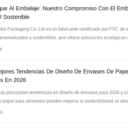
bales soluciones de embalaje de papel más transparentes, fiab
que Al Embalaje: Nuestro Compromiso Con El Emb
s.
 Sostenible
or Packaging Co.,Ltd es un fabricante certificado por FSC de
ersonalizados y sostenibles, que ofrece soluciones ecológicas
presión y producción para marcas de alimentos, regalos, cosmé
8
rista.
ejores Tendencias De Diseño De Envases De Pape
os En 2026
as principales tendencias en diseño de envases para 2026 y c
 papel para alimentos pueden mejorar la sostenibilidad, el atra
 las decisiones de compra.
6