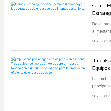
Cómo El
Estrate
Descubra 
alimentari
fortalecen
2026
07
0
¡Impulsa
Equipos
Nuevo P
La combina
Papel.
principal 
equipos de
2026
03
1
tecnología
control in