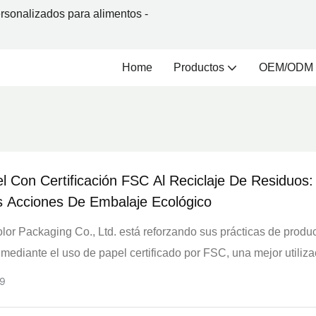
rsonalizados para alimentos -
Home
Productos
OEM/ODM
l Con Certificación FSC Al Reciclaje De Residuos:
s Acciones De Embalaje Ecológico
or Packaging Co., Ltd. está reforzando sus prácticas de produ
 mediante el uso de papel certificado por FSC, una mejor utiliza
lasificación de residuos y un reciclaje responsable. Al integrar l
9
biental en la producción diaria de envases, la empresa ofrece a