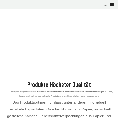
Produkte Höchster Qualität
LLC Packaging, als professioneller
Hersteller und Lieferant von kundenspezifischen Papierverpackungen
in China,
konzentriert sich auf das weltweite Angebot von umweltfreundlichen Papierverpackungen.
Das Produktsortiment umfasst unter anderem individuell
gestaltete Papiertüten, Geschenkboxen aus Papier, individuell
gestaltete Kartons, Lebensmittelverpackungen aus Papier und