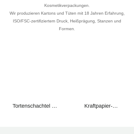
Kosmetikverpackungen.
Wir produzieren Kartons und Tüten mit 18 Jahren Erfahrung,
ISO/FSC-zertifiziertem Druck, Heißprägung, Stanzen und
Formen.
Tortenschachtel Mit
Kraftpapier-
Fenstergriff Aus
Takeaway-Tüten,
Papier,
Lebensmittelecht,
Umweltfreundlich,
Recycelbar, Für