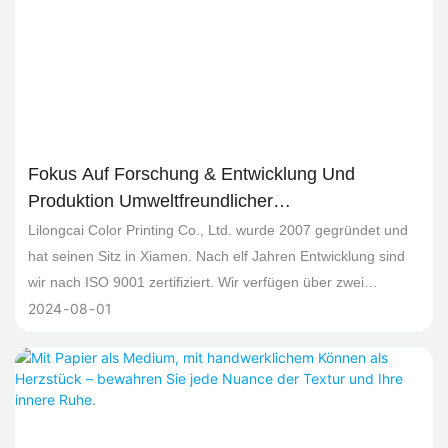
Fokus Auf Forschung & Entwicklung Und
Produktion Umweltfreundlicher
Papierverpackungen – Ihr Exklusiver
Lilongcai Color Printing Co., Ltd. wurde 2007 gegründet und
Verpackungslösungsanbieter
hat seinen Sitz in Xiamen. Nach elf Jahren Entwicklung sind
wir nach ISO 9001 zertifiziert. Wir verfügen über zwei
2024
08
01
Heidelberg-Druckmaschinen und weitere Maschinen für die
Weiterverarbeitung. Unser Leistungsspektrum umfasst
Produktdesign, Druck, Heißprägung, Stanzen und vieles
mehr. Wir sind spezialisiert auf verschiedene
Verpackungsarten wie Papiertragetaschen, PVC-
Fensterboxen, Kataloge, Etiketten, Aufkleber usw. Unser