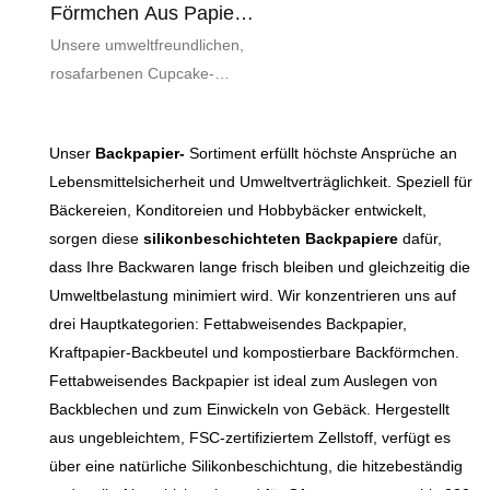
Förmchen Aus Papier,
Lebensmittelecht, Für
Unsere umweltfreundlichen,
Bäckerei Und Haushalt
rosafarbenen Cupcake-
Förmchen mit LOVE-Print
vereinen Nachhaltigkeit,
Unser
Backpapier-
Sortiment erfüllt höchste Ansprüche an
Funktionalität und
Lebensmittelsicherheit und Umweltverträglichkeit. Speziell für
ansprechendes Design.
Bäckereien, Konditoreien und Hobbybäcker entwickelt,
Hergestellt aus 100 %
sorgen diese
silikonbeschichteten Backpapiere
dafür,
lebensmittelechtem,
dass Ihre Backwaren lange frisch bleiben und gleichzeitig die
biologisch abbaubarem
Umweltbelastung minimiert wird. Wir konzentrieren uns auf
Papier, werten diese
drei Hauptkategorien: Fettabweisendes Backpapier,
Förmchen Ihre Backkünste
Kraftpapier-Backbeutel und kompostierbare Backförmchen.
auf und schonen gleichzeitig
Fettabweisendes Backpapier ist ideal zum Auslegen von
die Umwelt. Dank der
Backblechen und zum Einwickeln von Gebäck. Hergestellt
Antihaftbeschichtung lassen
aus ungebleichtem, FSC-zertifiziertem Zellstoff, verfügt es
sich Cupcakes und Muffins
über eine natürliche Silikonbeschichtung, die hitzebeständig
mühelos aus der Form lösen,