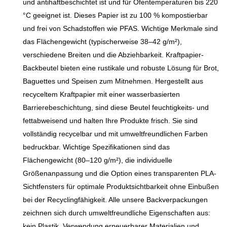
und antihaftbeschichtet ist und für Ofentemperaturen bis 220
während die fettabweisende
°C geeignet ist. Dieses Papier ist zu 100 % kompostierbar
Beschichtung für ein frisches
und frei von Schadstoffen wie PFAS. Wichtige Merkmale sind
Aussehen Ihrer Leckereien
das Flächengewicht (typischerweise 38–42 g/m²),
und saubere Hände sorgt.
verschiedene Breiten und die Abziehbarkeit. Kraftpapier-
Der charmante rosa LOVE-
Backbeutel bieten eine rustikale und robuste Lösung für Brot,
Print verleiht jedem Anlass
Baguettes und Speisen zum Mitnehmen. Hergestellt aus
eine süße, romantische Note
recyceltem Kraftpapier mit einer wasserbasierten
und macht diese Förmchen
Barrierebeschichtung, sind diese Beutel feuchtigkeits- und
ideal für professionelle
fettabweisend und halten Ihre Produkte frisch. Sie sind
Bäckereien und
vollständig recycelbar und mit umweltfreundlichen Farben
Hobbybäcker
bedruckbar. Wichtige Spezifikationen sind das
gleichermaßen.
Flächengewicht (80–120 g/m²), die individuelle
Größenanpassung und die Option eines transparenten PLA-
Sichtfensters für optimale Produktsichtbarkeit ohne Einbußen
bei der Recyclingfähigkeit. Alle unsere Backverpackungen
zeichnen sich durch umweltfreundliche Eigenschaften aus:
kein Plastik, Verwendung erneuerbarer Materialien und