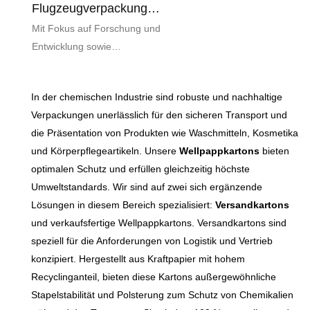
Flugzeugverpackung,
Leicht Zu Öffnen,
Mit Fokus auf Forschung und
Feuchtigkeitsbeständig
Entwicklung sowie
, Bedruckbar
Produktion von
Papierverpackungen vereint
In der chemischen Industrie sind robuste und nachhaltige
der leicht zu öffnende
Verpackungen unerlässlich für den sicheren Transport und
Wellpappkarton im
die Präsentation von Produkten wie Waschmitteln, Kosmetika
Flugzeugformat Komfort und
und Körperpflegeartikeln. Unsere
Wellpappkartons
bieten
Langlebigkeit. Die praktische
optimalen Schutz und erfüllen gleichzeitig höchste
Aufreißlasche spart Zeit und
Umweltstandards. Wir sind auf zwei sich ergänzende
Mühe und macht das
Lösungen in diesem Bereich spezialisiert:
Versandkartons
umständliche Öffnen
und verkaufsfertige Wellpappkartons. Versandkartons sind
herkömmlicher Kartons
speziell für die Anforderungen von Logistik und Vertrieb
überflüssig. Das
konzipiert. Hergestellt aus Kraftpapier mit hohem
ausgewählte, hochwertige
Recyclinganteil, bieten diese Kartons außergewöhnliche
Wellpappen-Basispapier wird
Stapelstabilität und Polsterung zum Schutz von Chemikalien
präzise verarbeitet und bietet