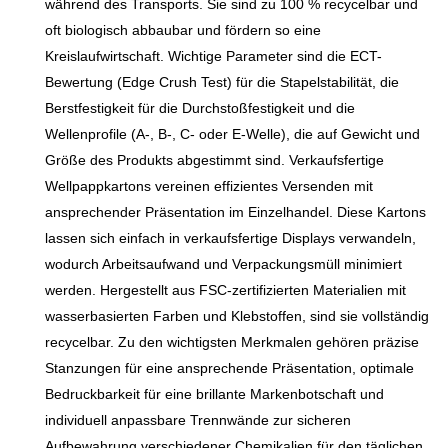
während des Transports. Sie sind zu 100 % recycelbar und
hervorragende
oft biologisch abbaubar und fördern so eine
Eigenschaften hinsichtlich
Kreislaufwirtschaft. Wichtige Parameter sind die ECT-
Feuchtigkeitsbeständigkeit,
Bewertung (Edge Crush Test) für die Stapelstabilität, die
Druckfestigkeit und
Berstfestigkeit für die Durchstoßfestigkeit und die
Stoßfestigkeit. Es eignet sich
Wellenprofile (A-, B-, C- oder E-Welle), die auf Gewicht und
ideal für die Verpackung
Größe des Produkts abgestimmt sind. Verkaufsfertige
verschiedenster Produkte
Wellpappkartons vereinen effizientes Versenden mit
wie Lebensmittel, Elektronik,
ansprechender Präsentation im Einzelhandel. Diese Kartons
Kleidung und Kosmetik. Der
lassen sich einfach in verkaufsfertige Displays verwandeln,
Karton unterstützt
wodurch Arbeitsaufwand und Verpackungsmüll minimiert
vollfarbigen Druck und
werden. Hergestellt aus FSC-zertifizierten Materialien mit
individuelle Logoanpassung,
wasserbasierten Farben und Klebstoffen, sind sie vollständig
die Wellpappenstärke kann
recycelbar. Zu den wichtigsten Merkmalen gehören präzise
an die Produkteigenschaften
Stanzungen für eine ansprechende Präsentation, optimale
angepasst werden, und das
Bedruckbarkeit für eine brillante Markenbotschaft und
geringe Gewicht reduziert die
individuell anpassbare Trennwände zur sicheren
Versandkosten. Er ist
Aufbewahrung verschiedener Chemikalien für den täglichen