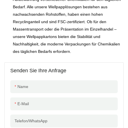
umweltfreundlich und
Bedarf. Alle unsere Wellpapplösungen bestehen aus
recycelbar und entspricht
nachwachsenden Rohstoffen, haben einen hohen
damit dem Trend zu
Recyclinganteil und sind FSC-zertifiziert. Ob für den
nachhaltigen Verpackungen.
Massentransport oder die Präsentation im Einzelhandel –
Direkt vom Hersteller – mit
unsere Wellpappkartons bieten die Stabilität und
einem hervorragenden Preis-
Nachhaltigkeit, die moderne Verpackungen für Chemikalien
Leistungs-Verhältnis.
des täglichen Bedarfs erfordern.
Senden Sie Ihre Anfrage
Name
E-Mail
Telefon/WhatsApp