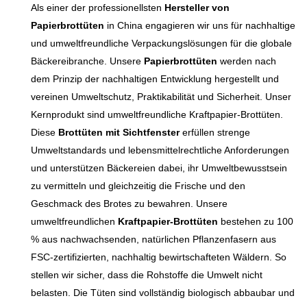
Als einer der professionellsten
Hersteller von
von Verunreinigungen
vereinen Funktionalität,
Papierbrottüten
in China engagieren wir uns für nachhaltige
bleiben. Vollständig
Ästhetik und
und umweltfreundliche Verpackungslösungen für die globale
recycelbar und biologisch
Umweltverantwortung, um
Bäckereibranche. Unsere
Papierbrottüten
werden nach
abbaubar, hilft es Ihrem
Ihre Verpackung aufzuwerten
dem Prinzip der nachhaltigen Entwicklung hergestellt und
Unternehmen, seinen CO2-
und umweltbewusste Kunden
vereinen Umweltschutz, Praktikabilität und Sicherheit. Unser
Fußabdruck zu reduzieren
anzusprechen.
Kernprodukt sind umweltfreundliche Kraftpapier-Brottüten.
und Umweltziele zu
Diese
Brottüten mit Sichtfenster
erfüllen strenge
erreichen.
Umweltstandards und lebensmittelrechtliche Anforderungen
und unterstützen Bäckereien dabei, ihr Umweltbewusstsein
zu vermitteln und gleichzeitig die Frische und den
Geschmack des Brotes zu bewahren. Unsere
umweltfreundlichen
Kraftpapier-Brottüten
bestehen zu 100
% aus nachwachsenden, natürlichen Pflanzenfasern aus
FSC-zertifizierten, nachhaltig bewirtschafteten Wäldern. So
stellen wir sicher, dass die Rohstoffe die Umwelt nicht
belasten. Die Tüten sind vollständig biologisch abbaubar und