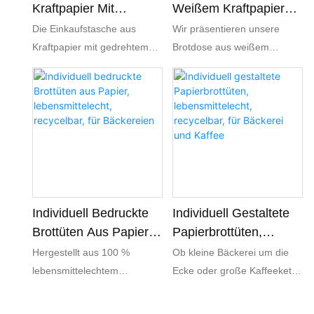
Kraftpapier Mit
Weißem Kraftpapier
Gedrehtem Henkel,
Mit Sichtfenster,
Die Einkaufstasche aus
Wir präsentieren unsere
Umweltfreundliche
Individuell Bedruckt
Kraftpapier mit gedrehtem
Brotdose aus weißem
Bäckerei
Henkel ist eine
Kraftpapier mit Sichtfenster –
umweltfreundliche Wahl für
die elegante und
Backwaren und vereint
umweltfreundliche
Langlebigkeit mit stilvollem
Verpackungslösung für Ihr
Design. Sie eignet sich
Gebäck. Die vielseitige Dose
perfekt für Gebäck, Brot oder
wird individuell mit Ihrem
andere Leckereien und
Markenlogo bedruckt und
präsentiert Ihre Backwaren
verfügt über ein Sichtfenster,
nicht nur ansprechend,
das den köstlichen Inhalt
Individuell Bedruckte
Individuell Gestaltete
sondern fördert auch die
perfekt in Szene setzt und
Brottüten Aus Papier,
Papierbrottüten,
Nachhaltigkeit – eine
gleichzeitig Frische und eine
Lebensmittelecht,
Lebensmittelecht,
Hergestellt aus 100 %
Ob kleine Bäckerei um die
durchdachte Option für
ansprechende Präsentation
Recycelbar, Für
Recycelbar, Für
lebensmittelechtem
Ecke oder große Kaffeekette
umweltbewusste Käufer.
gewährleistet.
Bäckereien
Bäckerei Und Kaffee
Kraftpapier, damit Ihre
– unsere individuell
Backwaren sicher und frei
gestaltbaren Papierbrottüten