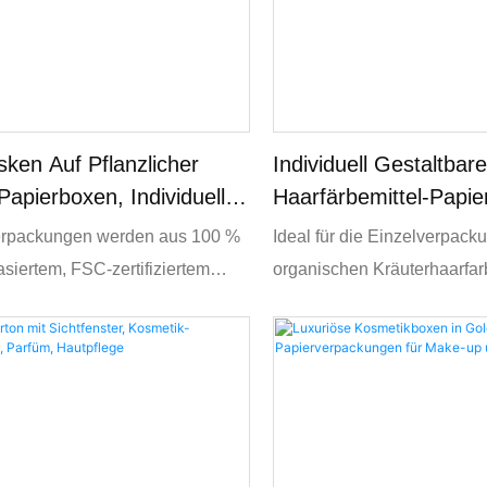
ken Auf Pflanzlicher
Individuell Gestaltbar
Papierboxen, Individuell
Haarfärbemittel-Papier
, Nachhaltig
Kräuterfarbstoff
rpackungen werden aus 100 %
Ideal für die Einzelverpack
siertem, FSC-zertifiziertem
organischen Kräuterhaarfar
gestellt und sind vollständig
pflanzlichen Haarfarbcrem
r und kompostierbar. So kann
natürlichen Haarpflegeprod
 Klimaneutralitätsziele erreichen
Sachets, die im Einzelhand
e Umweltstandards erfüllen.
Commerce für Schönheits- 
Körperpflegemarken weit ver