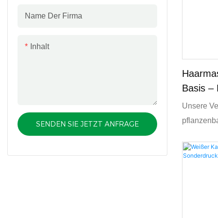
Name Der Firma
Inhalt
Haarmas
Basis – 
Bedruckt
Unsere Ve
pflanzenba
SENDEN SIE JETZT ANFRAGE
Karton her
recycelba
Ihre Marke
und global