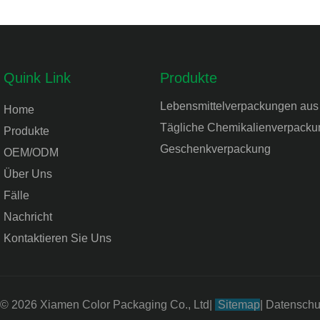
er Handhabung. Besonders
ben ist ihre vollständige
ähigkeit – einfach nach
ecyceln, um Plastikmüll zu
Quink Link
Produkte
. Der sanfte Rosaton verleiht ihr
Lebensmittelverpackungen aus
e Ausstrahlung und m
Home
Tägliche Chemikalienverpacku
Produkte
Geschenkverpackung
OEM/ODM
Über Uns
Fälle
Nachricht
Kontaktieren Sie Uns
 © 2026 Xiamen Color Packaging Co., Ltd
|
Sitemap
|
Datenschut