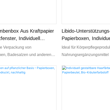
benbox Aus Kraftpapier
Libido-Unterstützungs
fenster, Individuell
Papierboxen, Individue
ar, Umweltfreundlich
Bedruckte Körperpfle
die Verpackung von
Ideal für Körperpflegeprodu
en, Badesalzen und anderen
Nahrungsergänzungsmittel 
 Körperpflegeprodukten. Perfekt
steigernde Gummibärchen.
que-Marken, umweltbewusste
Vollfarbdruckmöglichkeiten 
ler und Online-Händler, die ihre
Präsentation Ihres Markenl
ge Verpackungsstrategie
Produktdetails und lebendi
n möchten.