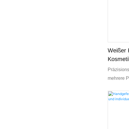
Weißer K
Kosmeti
Hautpfl
Präzisions
mehrere Pr
während da
ansprechen