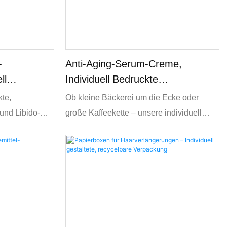
-
Anti-Aging-Serum-Creme,
ll
Individuell Bedruckte
geprodukte
Papierboxen, Umweltfreundliche
kte,
Ob kleine Bäckerei um die Ecke oder
Kosmetik
und Libido-
große Kaffeekette – unsere individuell
gestaltbaren Papierbrottüten vereinen
zur
Funktionalität, Ästhetik und
ogos,
Umweltverantwortung, um Ihre
ger Designs.
Verpackung aufzuwerten und
umweltbewusste Kunden anzusprechen.