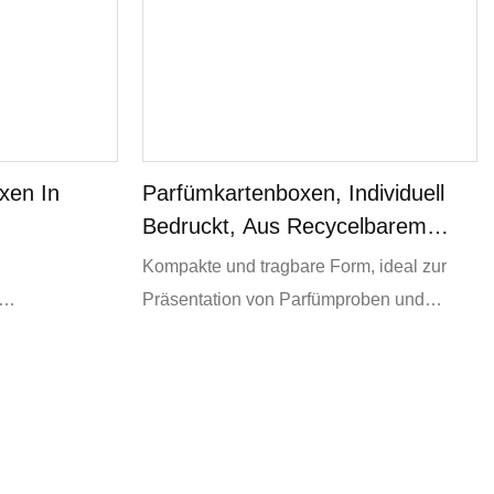
und biologisch abbaubar, sondern
verleihen Ihrer Marke auch ein
hochwertiges, luxuriöses Aussehen.
xen In
Parfümkartenboxen, Individuell
Bedruckt, Aus Recycelbarem
Für Make-
Papier
Kompakte und tragbare Form, ideal zur
Präsentation von Parfümproben und
produkte,
Testern. Geeignet für die Markteinführung
 und
von Kosmetikmarken, In-Store-Tester,
Werbegeschenke im E-Commerce und
vieles mehr.