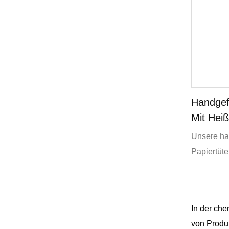
Handgef
Mit Hei
Individu
Unsere han
Papiertüte 
umweltbew
100 % rec
abbaubare
In der che
verantwort
von Produ
Wäldern. F