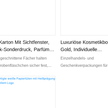
arton Mit Sichtfenster,
Luxuriöse Kosmetikbo
k-Sonderdruck, Parfüm,
Gold, Individuelle
ege
Papierverpackungen 
geschnittene Fächer halten
Einzelhandels- und
Up Und Hautpflege
obenfläschchen sicher fest,
Geschenkverpackungen für
s Sichtfenster Ihre Produkte
Luxuskosmetik, Hautpflege
d präsentiert.
Nahrungsergänzungsmittel
Wellnessprodukte