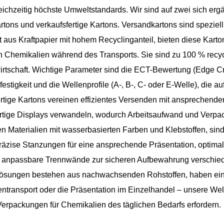
leichzeitig höchste Umweltstandards. Wir sind auf zwei sich er
en hinterlässt sie keine
tons und verkaufsfertige Kartons. Versandkartons sind speziell 
n Umweltauswirkungen und
t aus Kraftpapier mit hohem Recyclinganteil, bieten diese Kart
ich auf natürliche Weise beim
 Chemikalien während des Transports. Sie sind zu 100 % recyce
 oder Kompostieren. Jede Tüte
irtschaft. Wichtige Parameter sind die ECT-Bewertung (Edge Crush 
urch liebevolle Details: dezente
estigkeit und die Wellenprofile (A-, B-, C- oder E-Welle), die 
n in der Papierstruktur, sauber
rtige Kartons vereinen effizientes Versenden mit ansprechender
Kanten und stabile,
ertige Displays verwandeln, wodurch Arbeitsaufwand und Verpa
dene Henkel für den täglichen
rten Materialien mit wasserbasierten Farben und Klebstoffen, sin
Sie eignet sich perfekt zum
äzise Stanzungen für eine ansprechende Präsentation, optimale
n, für die Warenpräsentation im
l anpassbare Trennwände zur sicheren Aufbewahrung verschiede
del oder zum Transportieren von
ösungen bestehen aus nachwachsenden Rohstoffen, haben einen 
ten und vereint Langlebigkeit (für
transport oder die Präsentation im Einzelhandel – unsere Wellp
Kosmetik oder kleine
erpackungen für Chemikalien des täglichen Bedarfs erfordern.
) mit geringem Gewicht und