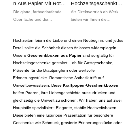
N Aus Papier Mit Roten
Hochzeitsgeschenktüte
Schleifengriffen,
Mit Schleife Und
Die glatte, farbverlaufende
Als Direktvertrieb ab Werk
Individuell Gestaltbar
Holzgriff
Oberfläche und die
bieten wir Ihnen die
Und Umweltfreundlich
(umweltfreundlich)
luxuriösen roten
Möglichkeit, Größen, Logos,
Schleifengriffe steigern den
Oberflächen und Bandfarben
Hochzeiten feiern die Liebe und einen Neubeginn, und jedes
wahrgenommenen Wert der
individuell an Ihr
Detail sollte die Schönheit dieses Anlasses widerspiegeln.
Geschenke und sorgen für
Hochzeitsthema oder Ihr
Unsere
Geschenkboxen aus Papier
sind sorgfältig für
einen unvergesslichen ersten
Corporate Branding
Hochzeitsgeschenke gestaltet – ob für Gastgeschenke,
Eindruck. Passen Sie jedes
anzupassen.
Präsente für die Brautjungfern oder wertvolle
Detail – von Logos und
Erinnerungsstücke. Romantische Ästhetik trifft auf
Texten bis hin zu Farben und
Umweltbewusstsein: Diese
Kraftpapier-Geschenkboxen
Oberflächen – perfekt an Ihr
helfen Paaren, ihre Liebesgeschichte auszudrücken und
Hochzeitsthema oder Ihre
gleichzeitig die Umwelt zu schonen. Wir haben uns auf zwei
Markenidentität an.
Hauptstile spezialisiert: Elegante, stabile Hochzeitsboxen.
Diese bieten eine luxuriöse Präsentation für besondere
Geschenke wie Schmuck, gravierte Erinnerungsstücke oder