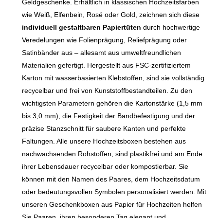
Geldgeschenke. Erhältlich in klassischen Hochzeitsfarben
wie Weiß, Elfenbein, Rosé oder Gold, zeichnen sich diese
individuell gestaltbaren Papiertüten
durch hochwertige
Veredelungen wie Folienprägung, Reliefprägung oder
Satinbänder aus – allesamt aus umweltfreundlichen
Materialien gefertigt. Hergestellt aus FSC-zertifiziertem
Karton mit wasserbasierten Klebstoffen, sind sie vollständig
recycelbar und frei von Kunststoffbestandteilen. Zu den
wichtigsten Parametern gehören die Kartonstärke (1,5 mm
bis 3,0 mm), die Festigkeit der Bandbefestigung und der
präzise Stanzschnitt für saubere Kanten und perfekte
Faltungen. Alle unsere Hochzeitsboxen bestehen aus
nachwachsenden Rohstoffen, sind plastikfrei und am Ende
ihrer Lebensdauer recycelbar oder kompostierbar. Sie
können mit den Namen des Paares, dem Hochzeitsdatum
oder bedeutungsvollen Symbolen personalisiert werden. Mit
unseren Geschenkboxen aus Papier für Hochzeiten helfen
Sie Paaren, ihren besonderen Tag elegant und