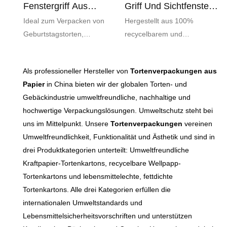
Fenstergriff Aus
Griff Und Sichtfenster,
Papier,
Umweltfreundlich,
Ideal zum Verpacken von
Hergestellt aus 100%
Umweltfreundlich,
Individuell Gestaltet
Geburtstagstorten,
recycelbarem und
Individuell Gestaltet
Hochzeitstorten, Cupcakes,
kompostierbarem Papier in
Gebäck, Muffins und
Lebensmittelqualität,
Als professioneller Hersteller von
Tortenverpackungen aus
anderen Leckereien.
entspricht die Verpackung
Papier
in China bieten wir der globalen Torten- und
Geeignet für die Präsentation
globalen Trends für
Gebäckindustrie umweltfreundliche, nachhaltige und
im Geschäft und für
umweltfreundliche
hochwertige Verpackungslösungen. Umweltschutz steht bei
Lieferdienste.
Verpackungen und hilft Ihrer
uns im Mittelpunkt. Unsere
Tortenverpackungen
vereinen
Marke, ihre
Umweltfreundlichkeit, Funktionalität und Ästhetik und sind in
Nachhaltigkeitsziele zu
drei Produktkategorien unterteilt: Umweltfreundliche
erreichen.
Kraftpapier-Tortenkartons, recycelbare Wellpapp-
Tortenkartons und lebensmittelechte, fettdichte
Tortenkartons. Alle drei Kategorien erfüllen die
internationalen Umweltstandards und
Lebensmittelsicherheitsvorschriften und unterstützen