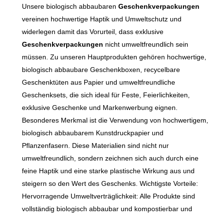
Beschädigungen. Dank des
Logos, Werbetexten,
Unsere biologisch abbaubaren
Geschenkverpackungen
Weihnachtsmann,
innovativen
Mustern etc. bedruckt
vereinen hochwertige Haptik und Umweltschutz und
Weihnachtssocken) sorgt für
Faltmechanismus ist die Box
werden und eignen sich für
widerlegen damit das Vorurteil, dass exklusive
einen tollen Look. Die
tragbar und leicht zu
die Geschenkverpackung
Geschenkverpackungen
nicht umweltfreundlich sein
leuchtenden Farben sind
transportieren.
verschiedenster Branchen
müssen. Zu unseren Hauptprodukten gehören hochwertige,
farbecht und bei Kindern
Zusammengefaltet spart sie
(Kosmetik, Lebensmittel,
biologisch abbaubare Geschenkboxen, recycelbare
sehr beliebt. Hergestellt aus
Platz und eignet sich ideal für
Elektronik, Kultur- und
Geschenktüten aus Papier und umweltfreundliche
100 % biologisch
den Transport über lange
Kreativprodukte etc.). Dank
Geschenksets, die sich ideal für Feste, Feierlichkeiten,
abbaubarem,
Strecken und die tägliche
des Direktvertriebs ohne
exklusive Geschenke und Markenwerbung eignen.
umweltfreundlichem Papier,
Aufbewahrung. Im
Zwischenhändler profitieren
Besonderes Merkmal ist die Verwendung von hochwertigem,
entspricht es internationalen
geöffneten Zustand schließt
Sie von attraktiven Preisen
biologisch abbaubarem Kunstdruckpapier und
Umweltstandards und ist
die Box bündig ab, ist hoch
bei größeren Bestellmengen.
Pflanzenfasern. Diese Materialien sind nicht nur
umweltschonend. Der weiche
belastbar und verformt sich
Ein professionelles
umweltfreundlich, sondern zeichnen sich auch durch eine
Baumwollkordelgriff ist ideal
nicht. Die Box wird direkt
Kundenservice-Team
feine Haptik und eine starke plastische Wirkung aus und
für kleine Kinderhände. Die
vom
begleitet Sie während des
steigern so den Wert des Geschenks. Wichtigste Vorteile:
handliche Größe eignet sich
Papierverpackungshersteller
gesamten Prozesses und
Hervorragende Umweltverträglichkeit: Alle Produkte sind
perfekt zum Verpacken von
bezogen, wodurch Rohstoffe
steht Ihnen bei Fragen zur
vollständig biologisch abbaubar und kompostierbar und
Geschenken, Süßigkeiten,