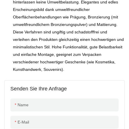
und Produktionsprozesse
individuellen
hinterlassen keine Umweltbelastung. Elegantes und edles
Spielzeug und anderen
streng kontrolliert werden
Verpackungsgestaltung
Erscheinungsbild dank umweltfreundlicher
Kleinigkeiten. Exklusive
und höchste Qualität
jederzeit zur Seite.
Oberflächenbehandlungen wie Prägung, Bronzierung (mit
Designs in Kleinserien
garantiert ist. Wir bieten die
umweltfreundlichem Bronzierungspulver) und Mattierung.
vereinen Verspieltheit und
Möglichkeit zur individuellen
Diese Verfahren sind ungiftig und schadstofffrei und
Umweltschutz.
Gestaltung mit Logo,
verleihen den Produkten gleichzeitig einen hochwertigen und
Mustern und Veredelung. Die
minimalistischen Stil. Hohe Funktionalität, gute Belastbarkeit
Box eignet sich für die
und einfache Montage, geeignet zum Verpacken
Verpackung hochwe
verschiedener hochwertiger Geschenke (wie Kosmetika,
Kunsthandwerk, Souvenirs).
Senden Sie Ihre Anfrage
Name
E-Mail